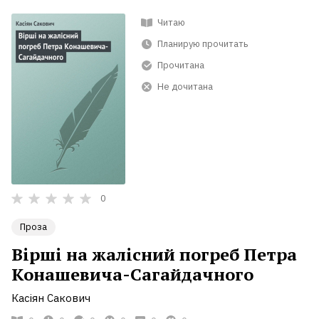
Читаю
Планирую прочитать
Прочитана
Не дочитана
0
Проза
Вірші на жалісний погреб Петра
Конашевича-Сагайдачного
Касіян Сакович