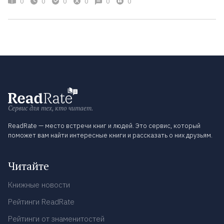
0
0
0
0
0
0
Сервис для тех, кто читает.
ReadRate — место встречи книг и людей. Это сервис, который
поможет вам найти интересные книги и рассказать о них друзьям.
Читайте
Книжные новости
Рейтинги ReadRate
Рейтинги от знаменитостей