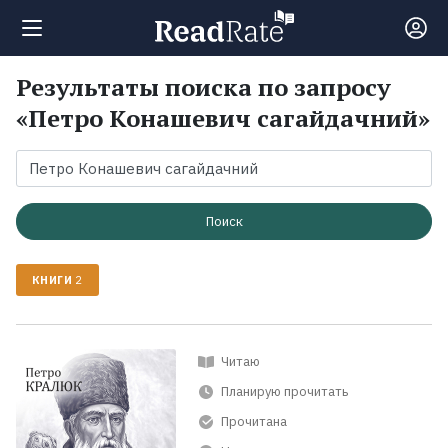
Результаты поиска по запросу
Поиск
«Петро Конашевич сагайдачний»
Новости
Рейтинги
Поиск
КНИГИ
2
Книги
Экранизации
Читаю
Планирую прочитать
Коллекции
Прочитана