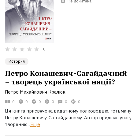
Не дочитана
0
История
Петро Конашевич-Сагайдачний
– творець української нації?
Петро Михайлович Кралюк
0
0
0
0
0
0
Ця книга присвячена видатному полководцю, гетьману
Петру Конашевичу-Са-гайдачному. Автор приділяє увагу
творенню...
Ещё