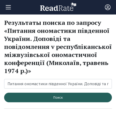
Результаты поиска по запросу
Поиск
«Питання ономастики південної
України. Доповіді та
Новости
повідомлення v республіканської
міжвузівської ономастичної
Рейтинги
конференції (Миколаїв, травень
1974 р.)»
Книги
Экранизации
Поиск
Коллекции