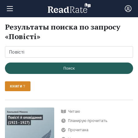
Результаты поиска по запросу
Поиск
«Повісті»
Новости
Рейтинги
Поиск
КНИГИ
7
Книги
Экранизации
Читаю
Планирую прочитать
Коллекции
Прочитана