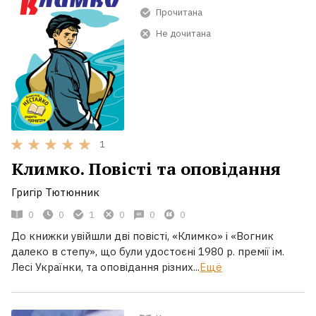
Прочитана
Не дочитана
1
Климко. Повісті та оповідання
Григір Тютюнник
0
0
1
0
0
0
До книжки увійшли дві повісті, «Климко» і «Вогник
далеко в степу», що були удостоєні 1980 р. премії ім.
Лесі Українки, та оповідання різних...
Ещё