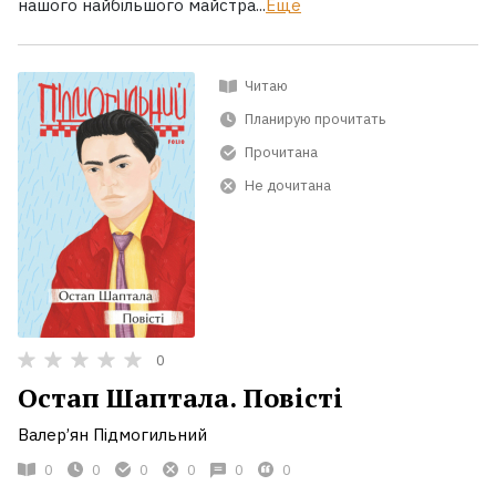
нашого найбільшого майстра...
Ещё
Читаю
Планирую прочитать
Прочитана
Не дочитана
0
Остап Шаптала. Повісті
Валер’ян Підмогильний
0
0
0
0
0
0