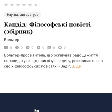
0
Научная литература
Кандід: Філософські повісті
(збірник)
Вольтер
0
0
0
0
0
0
Вольтер-просвітитель, що оспівував радощі життя і
ненавидів усе, що пригнічує людину, розкривається в
своїх філософських повістях («Задіг,...
Ещё