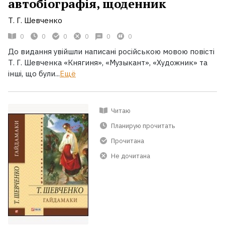
автобіографія, щоденник
Т. Г. Шевченко
0
0
0
0
0
0
До видання увійшли написані російською мовою повісті
Т. Г. Шевченка «Княгиня», «Музыкант», «Художник» та
інші, що були...
Ещё
Читаю
Планирую прочитать
Прочитана
Не дочитана