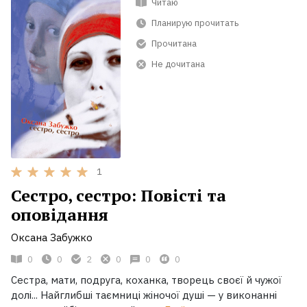
Читаю
Планирую прочитать
Прочитана
Не дочитана
1
Сестро, сестро: Повісті та
оповідання
Оксана Забужко
0
0
2
0
0
0
Сестра, мати, подруга, коханка, творець своєї й чужої
долі... Найглибші таємниці жіночої душі — у виконанні