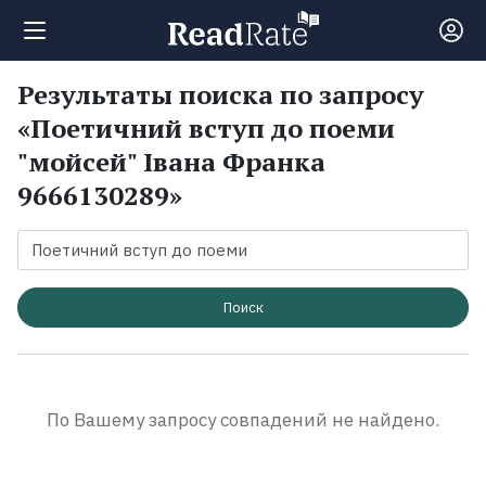
Результаты поиска по запросу
Поиск
«Поетичний вступ до поеми
"мойсей" Івана Франка
Новости
9666130289»
Рейтинги
Книги
Поиск
Экранизации
По Вашему запросу совпадений не найдено.
Коллекции