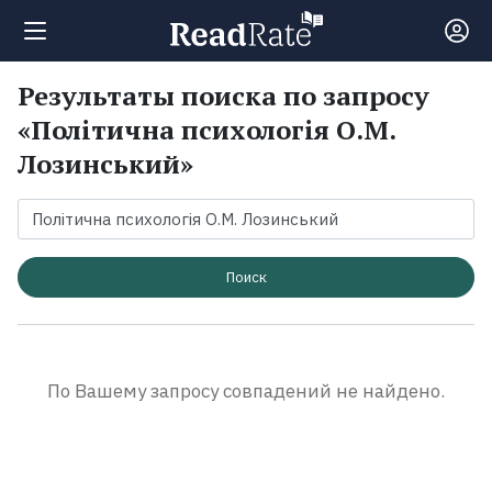
Результаты поиска по запросу
Поиск
«Політична психологія О.М.
Лозинський»
Новости
Рейтинги
Поиск
Книги
Экранизации
По Вашему запросу совпадений не найдено.
Коллекции