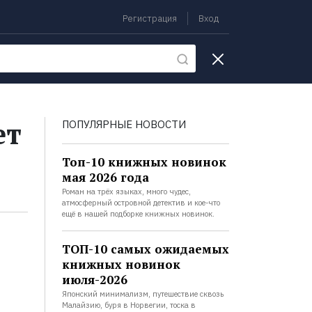
Регистрация
Вход
екции
ет
ПОПУЛЯРНЫЕ НОВОСТИ
Топ-10 книжных новинок
мая 2026 года
Роман на трёх языках, много чудес,
атмосферный островной детектив и кое-что
ещё в нашей подборке книжных новинок.
ТОП-10 самых ожидаемых
книжных новинок
июля-2026
Японский минимализм, путешествие сквозь
Малайзию, буря в Норвегии, тоска в