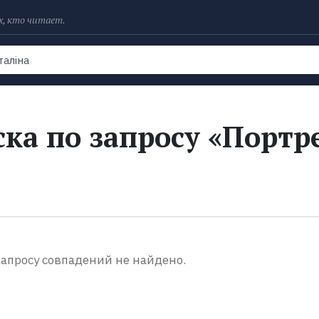
х, кто читает.
Рейтинги
Книги
Экранизации
Колл
ка по запросу «Портр
апросу совпадений не найдено.