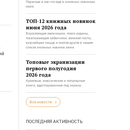
Парагвае и кое-что ещё в книжных новинках
июля.
ТОП-12 книжных новинок
июня 2026 года
Взрослеющие мальчишки, поиск родины,
посапывающие кабанчики, великие поэты,
а
вкуснейшая пицца и многое другое в нашем
списке книжных новинок июня.
ий
Топовые экранизации
первого полугодия
2026 года
Культовые, классические и популярные
книги, адаптированные под экраны.
Все новости
ПОСЛЕДНЯЯ АКТИВНОСТЬ