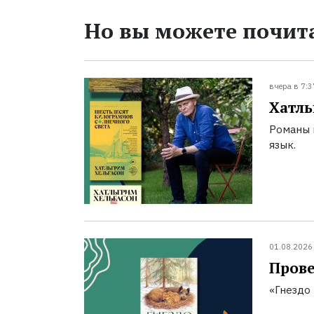
Но вы можете почита
вчера в 7:3
Хатль
Романы 
язык.
01.08.2026
Прове
«Гнездо 