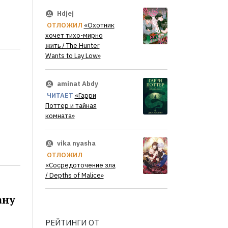
Hdjej
ОТЛОЖИЛ
«Охотник
хочет тихо-мирно
жить / The Hunter
Wants to Lay Low»
aminat Abdy
ЧИТАЕТ
«Гарри
Поттер и тайная
комната»
vika nyasha
ОТЛОЖИЛ
«Сосредоточение зла
/ Depths of Malice»
ану
РЕЙТИНГИ ОТ