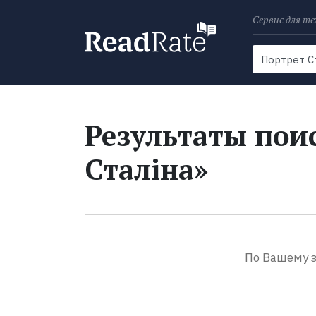
Сервис для те
Поиск
Новости
Результаты поис
Сталіна»
По Вашему з