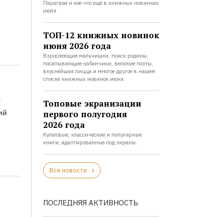
Парагвае и кое-что ещё в книжных новинках
июля.
ТОП-12 книжных новинок
июня 2026 года
Взрослеющие мальчишки, поиск родины,
посапывающие кабанчики, великие поэты,
вкуснейшая пицца и многое другое в нашем
списке книжных новинок июня.
а
Топовые экранизации
ий
первого полугодия
2026 года
Культовые, классические и популярные
книги, адаптированные под экраны.
Все новости
ПОСЛЕДНЯЯ АКТИВНОСТЬ