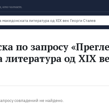
х, кто читает.
Рейтинги
Книги
Экранизации
Колл
ка по запросу «Прегл
 литература од ХIХ в
апросу совпадений не найдено.