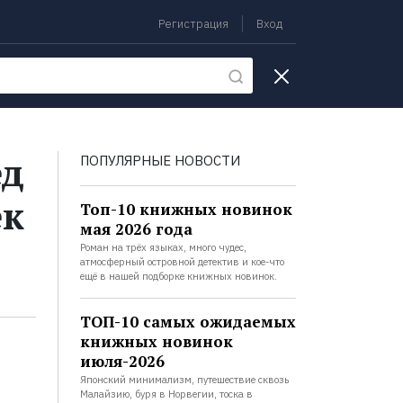
Регистрация
Вход
екции
ед
ПОПУЛЯРНЫЕ НОВОСТИ
ек
Топ-10 книжных новинок
мая 2026 года
Роман на трёх языках, много чудес,
атмосферный островной детектив и кое-что
ещё в нашей подборке книжных новинок.
ТОП-10 самых ожидаемых
книжных новинок
июля-2026
Японский минимализм, путешествие сквозь
Малайзию, буря в Норвегии, тоска в