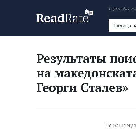
Сервис для те
Поиск
Новости
Результаты поис
на македонската
Георги Сталев»
По Вашему з