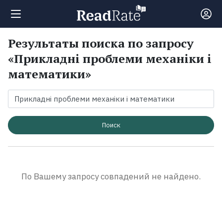
Результаты поиска по запросу
Поиск
«Прикладні проблеми механіки і
математики»
Новости
Рейтинги
Поиск
Книги
Экранизации
По Вашему запросу совпадений не найдено.
Коллекции