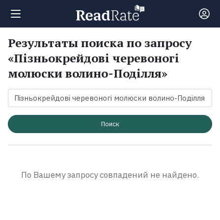
Результаты поиска по запросу
Поиск
«Пізньокрейдові черевоногі
молюски волино-Поділля»
Новости
Рейтинги
Поиск
Книги
Экранизации
По Вашему запросу совпадений не найдено.
Коллекции