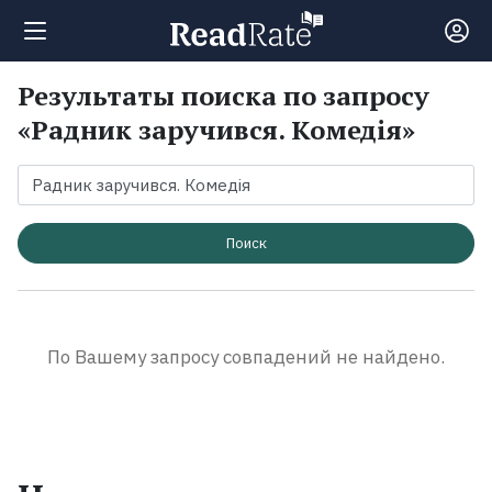
Результаты поиска по запросу
Поиск
«Радник заручився. Комедія»
Новости
Рейтинги
Поиск
Книги
По Вашему запросу совпадений не найдено.
Экранизации
Коллекции