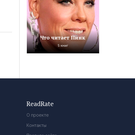
Что читает Пинк
5 книг
ReadRate
О проекте
Контакты