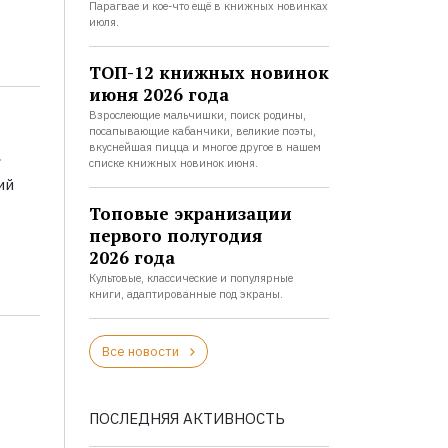
Парагвае и кое-что ещё в книжных новинках
июля.
ТОП-12 книжных новинок
июня 2026 года
Взрослеющие мальчишки, поиск родины,
посапывающие кабанчики, великие поэты,
а
вкуснейшая пицца и многое другое в нашем
списке книжных новинок июня.
ий
Топовые экранизации
первого полугодия
2026 года
Культовые, классические и популярные
книги, адаптированные под экраны.
Все новости
ПОСЛЕДНЯЯ АКТИВНОСТЬ