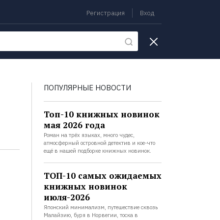
Регистрация
Вход
екции
ПОПУЛЯРНЫЕ НОВОСТИ
Топ-10 книжных новинок
мая 2026 года
Роман на трёх языках, много чудес,
атмосферный островной детектив и кое-что
ещё в нашей подборке книжных новинок.
ТОП-10 самых ожидаемых
книжных новинок
июля-2026
Японский минимализм, путешествие сквозь
Малайзию, буря в Норвегии, тоска в