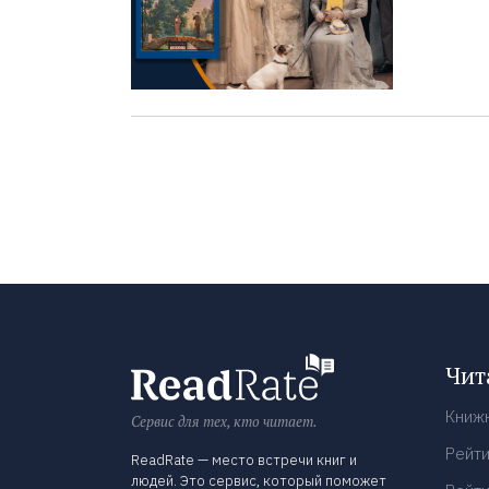
Чит
Книж
Сервис для тех, кто читает.
Рейти
ReadRate — место встречи книг и
людей. Это сервис, который поможет