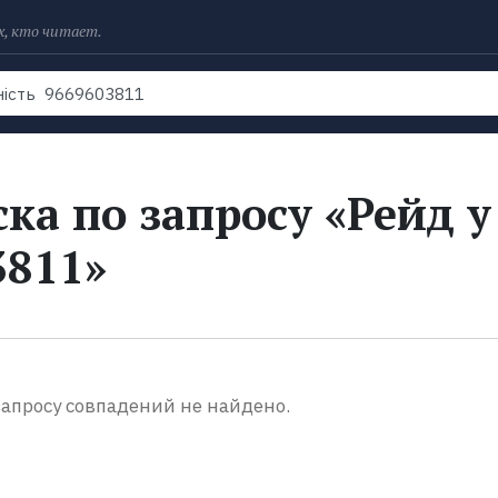
х, кто читает.
Рейтинги
Книги
Экранизации
Колл
ка по запросу «Рейд у
3811»
апросу совпадений не найдено.