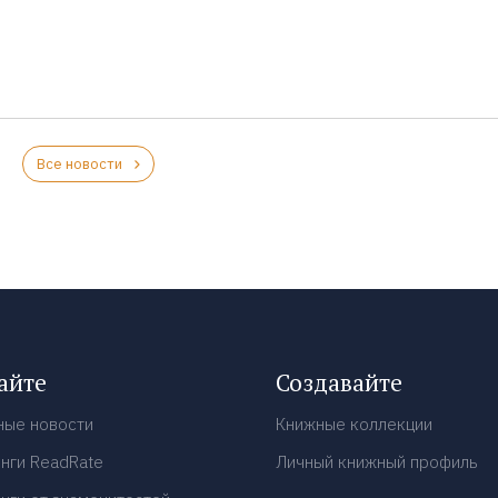
Все новости
айте
Создавайте
ные новости
Книжные коллекции
нги ReadRate
Личный книжный профиль