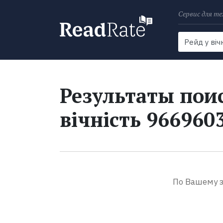
Сервис для те
Поиск
Новости
Результаты поис
вічність 966960
По Вашему з