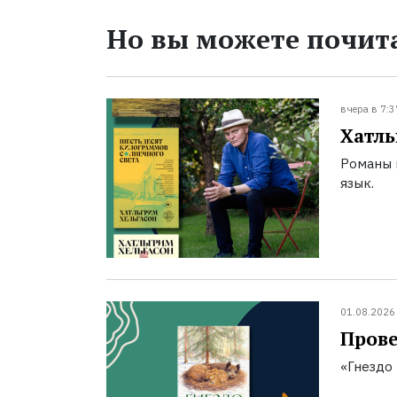
Но вы можете почита
вчера в 7:3
Хатль
Романы 
язык.
01.08.2026
Прове
«Гнездо 