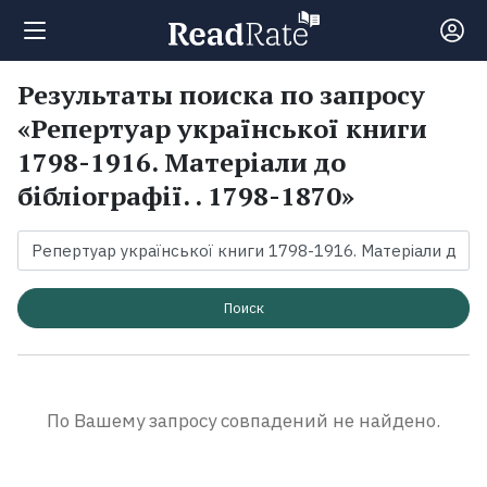
Результаты поиска по запросу
Поиск
«Репертуар української книги
1798-1916. Матеріали до
Новости
бібліографії. . 1798-1870»
Рейтинги
Книги
Поиск
Экранизации
По Вашему запросу совпадений не найдено.
Коллекции