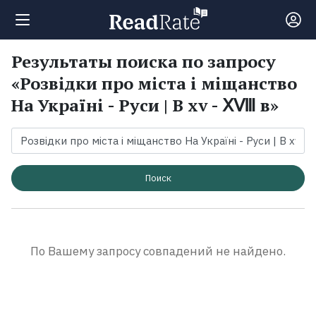
Результаты поиска по запросу
Поиск
«Розвідки про міста і міщанство
На Україні - Руси | В xv - ⅩⅧ в»
Новости
Рейтинги
Поиск
Книги
Экранизации
По Вашему запросу совпадений не найдено.
Коллекции