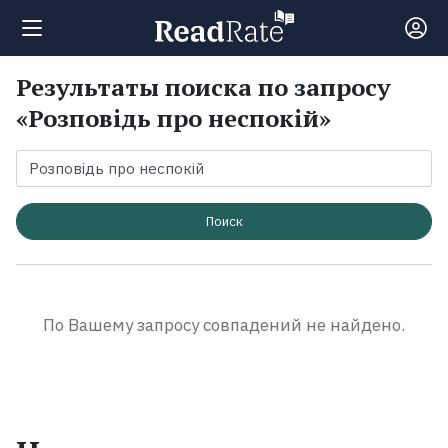
Результаты поиска по запросу
Поиск
«Розповідь про неспокій»
Новости
Рейтинги
Поиск
Книги
По Вашему запросу совпадений не найдено.
Экранизации
Коллекции