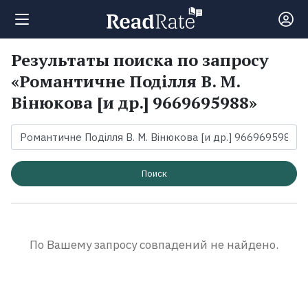
Результаты поиска по запросу
Поиск
«Романтичне Поділля В. М.
Вінюкова [и др.] 9669695988»
Новости
Рейтинги
Поиск
Книги
Экранизации
По Вашему запросу совпадений не найдено.
Коллекции