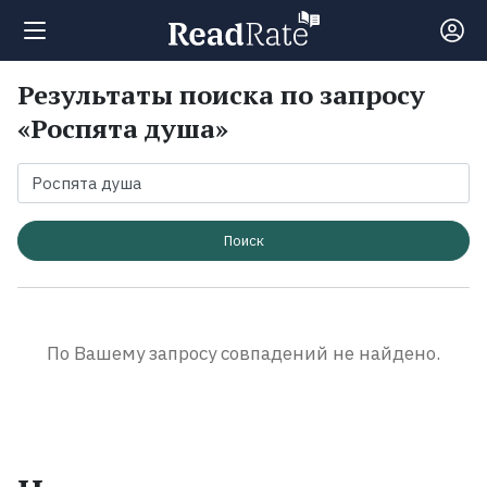
Результаты поиска по запросу
Поиск
«Роспята душа»
Новости
Рейтинги
Поиск
Книги
По Вашему запросу совпадений не найдено.
Экранизации
Коллекции