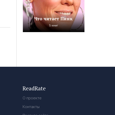
Что читает Пинк
5 книг
ReadRate
О проекте
Контакты