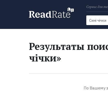
Сервис для те
Поиск
Новости
Результаты поис
чічки»
По Вашему з