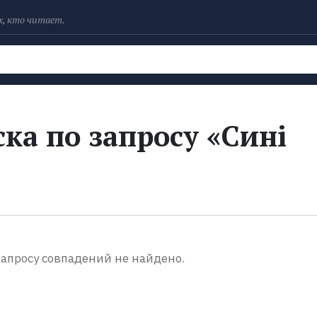
х, кто читает.
Рейтинги
Книги
Экранизации
Колл
ка по запросу «Сині
апросу совпадений не найдено.