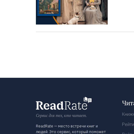
Чит
Книж
Сервис для тех, кто читает.
Рейти
ReadRate — место встречи книг и
людей. Это сервис, который поможет