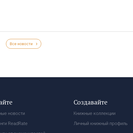
Все новости
айте
Создавайте
ные новости
Книжные коллекции
нги ReadRate
Личный книжный профиль