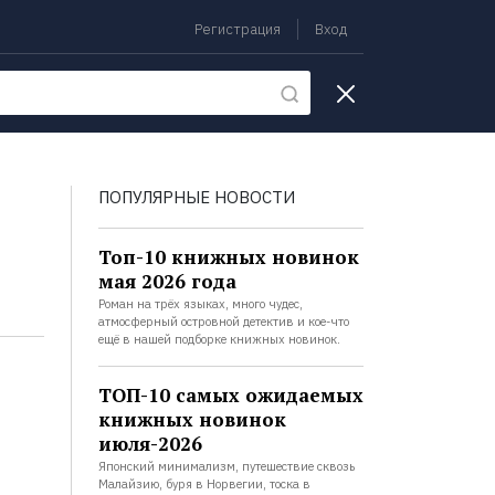
Регистрация
Вход
екции
ПОПУЛЯРНЫЕ НОВОСТИ
Топ-10 книжных новинок
мая 2026 года
Роман на трёх языках, много чудес,
атмосферный островной детектив и кое-что
ещё в нашей подборке книжных новинок.
ТОП-10 самых ожидаемых
книжных новинок
июля-2026
Японский минимализм, путешествие сквозь
Малайзию, буря в Норвегии, тоска в