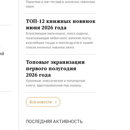
Парагвае и кое-что ещё в книжных новинках
июля.
ТОП-12 книжных новинок
июня 2026 года
Взрослеющие мальчишки, поиск родины,
посапывающие кабанчики, великие поэты,
а
вкуснейшая пицца и многое другое в нашем
списке книжных новинок июня.
ий
Топовые экранизации
первого полугодия
2026 года
Культовые, классические и популярные
книги, адаптированные под экраны.
Все новости
ПОСЛЕДНЯЯ АКТИВНОСТЬ