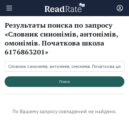
Результаты поиска по запросу
Поиск
«Словник синонімів, антонімів,
омонімів. Початкова школа
Новости
6176863201»
Рейтинги
Книги
Поиск
Экранизации
По Вашему запросу совпадений не найдено.
Коллекции