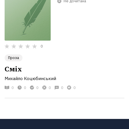
Не дочитана
0
Проза
Сміх
Михайло Коцюбинський
0
0
0
0
0
0