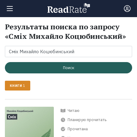
Результаты поиска по запросу
Поиск
«Сміх Михайло Коцюбинський»
Новости
Рейтинги
Поиск
КНИГИ
1
Книги
Экранизации
Читаю
Планирую прочитать
Коллекции
Прочитана