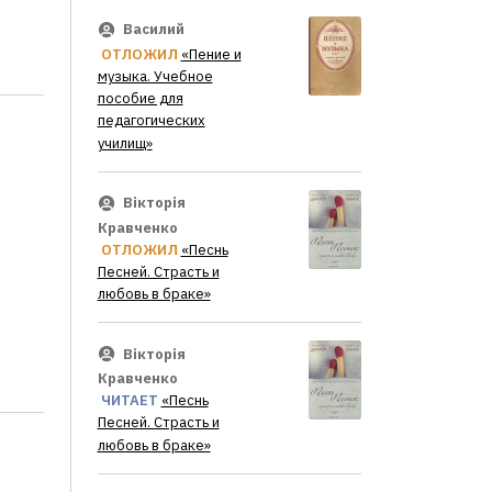
Василий
ОТЛОЖИЛ
«Пение и
музыка. Учебное
пособие для
педагогических
училищ»
Вікторія
Кравченко
ОТЛОЖИЛ
«Песнь
Песней. Страсть и
любовь в браке»
Вікторія
Кравченко
ЧИТАЕТ
«Песнь
Песней. Страсть и
любовь в браке»