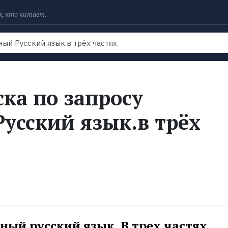
х, кто читает.
Рейтинги
Книги
Экранизации
Колл
ка по запросу
усский язык.в трёх
ый русский язык. В трех частях.