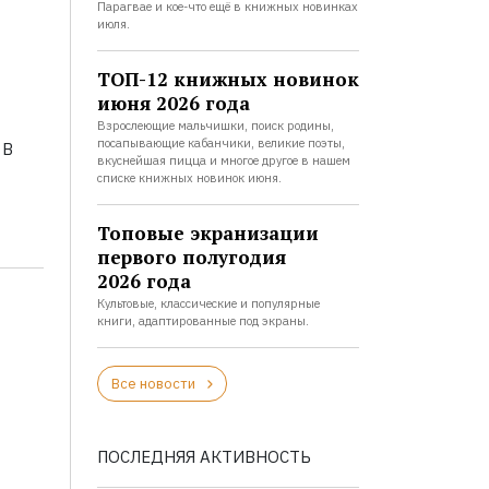
Парагвае и кое-что ещё в книжных новинках
июля.
ТОП-12 книжных новинок
июня 2026 года
Взрослеющие мальчишки, поиск родины,
посапывающие кабанчики, великие поэты,
 В
вкуснейшая пицца и многое другое в нашем
списке книжных новинок июня.
Топовые экранизации
первого полугодия
2026 года
Культовые, классические и популярные
книги, адаптированные под экраны.
Все новости
ПОСЛЕДНЯЯ АКТИВНОСТЬ