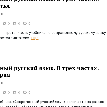
етья
0
0
0
0
 — третья часть учебника по современному русскому языку.
ется синтаксис...
Ещё
ый русский язык. В трех частях.
орая
0
0
0
0
чебника «Современный русский язык» включает два раздев
х способы образования и формы изменения слов в