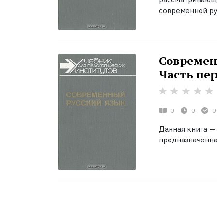
современной ру
Современн
Часть пе
0
0
0
Данная книга — 
предназначенная