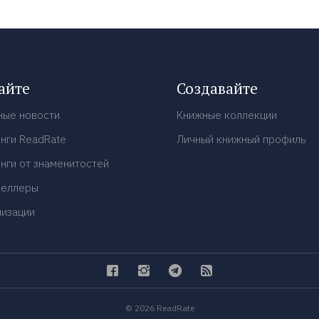
айте
Создавайте
ные новости
Книжные коллекции
нги ReadRate
Личный книжный профиль
нги от знаменитостей
селлеры
низации
© 2026 ReadRate