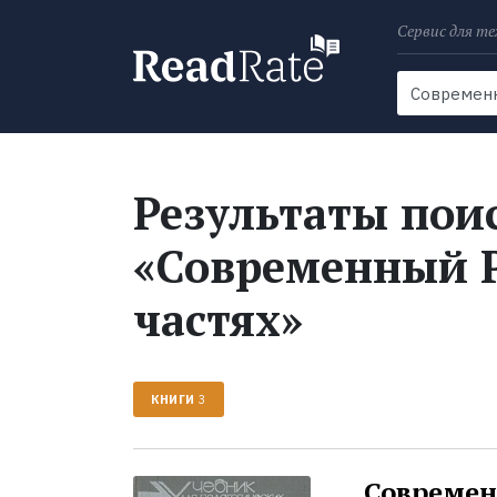
Сервис для те
Поиск
Новости
Результаты поис
«Современный Р
частях»
КНИГИ
3
Современн