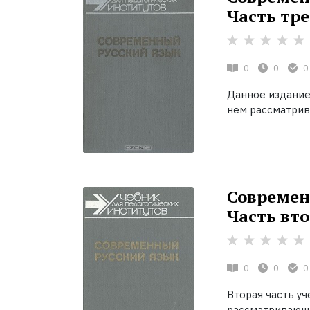
Часть тр
0
0
0
Данное издание
нем рассматрива
Современн
Часть вт
0
0
0
Вторая часть у
рассматривающи