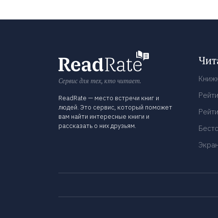
Чит
Книж
Сервис для тех, кто читает.
Рейти
ReadRate — место встречи книг и
людей. Это сервис, который поможет
Рейти
вам найти интересные книги и
рассказать о них друзьям.
Бест
Экра