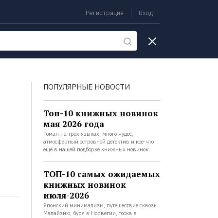
Регистрация
Вход
екции
ПОПУЛЯРНЫЕ НОВОСТИ
Топ-10 книжных новинок
мая 2026 года
Роман на трёх языках, много чудес,
атмосферный островной детектив и кое-что
ещё в нашей подборке книжных новинок.
ТОП-10 самых ожидаемых
книжных новинок
июля-2026
Японский минимализм, путешествие сквозь
Малайзию, буря в Норвегии, тоска в