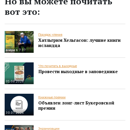
Но вы можете почитать
вот это:
Порядок чтения
Хатльгрим Хельгасон: лучшие книги
исландца
вчера в 7:37
Что почитать в выходные
Провести выходные в заповеднике
01.08.2026
Книжные премии
Объявлен лонг-лист Букеровской
премии
30.07.2026
Экранизации