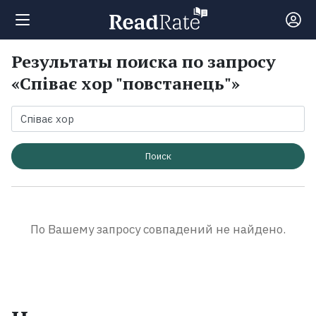
Результаты поиска по запросу
Поиск
«Співає хор "повстанець"»
Новости
Рейтинги
Поиск
Книги
По Вашему запросу совпадений не найдено.
Экранизации
Коллекции