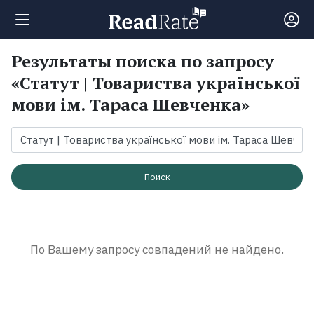
Результаты поиска по запросу
Поиск
«Статут | Товариства української
мови ім. Тараса Шевченка»
Новости
Рейтинги
Поиск
Книги
Экранизации
По Вашему запросу совпадений не найдено.
Коллекции