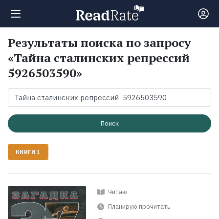
Результаты поиска по запросу
Поиск
«Тайна сталинских репрессий
5926503590»
Новости
Рейтинги
Поиск
Книги
КНИГИ
1
Экранизации
Читаю
Коллекции
Планирую прочитать