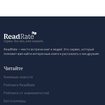
Сервис для тех, кто читает.
ReadRate — место встречи книг и людей. Это сервис, который
поможет вам найти интересные книги и рассказать о них друзьям.
Читайте
Книжные новости
Рейтинги ReadRate
Рейтинги от знаменитостей
Бестселлеры