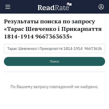
Результаты поиска по запросу
Поиск
«Тарас Шевченко і Прикарпаття
1814-1914 9667363635»
Новости
Рейтинги
Поиск
Книги
Экранизации
По Вашему запросу совпадений не найдено.
Коллекции