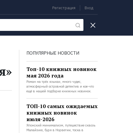
Регистрация
Вход
екции
ПОПУЛЯРНЫЕ НОВОСТИ
я»
Топ-10 книжных новинок
мая 2026 года
Роман на трёх языках, много чудес,
атмосферный островной детектив и кое-что
ещё в нашей подборке книжных новинок.
ТОП-10 самых ожидаемых
книжных новинок
июля-2026
Японский минимализм, путешествие сквозь
Малайзию, буря в Норвегии, тоска в