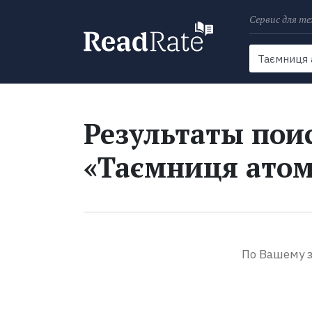
Сервис для те
Поиск
Новости
Результаты поис
«Таємниця атома
По Вашему з