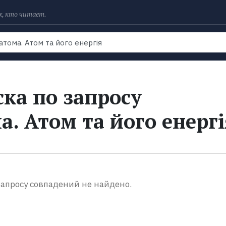
х, кто читает.
Рейтинги
Книги
Экранизации
Колл
ка по запросу
. Атом та його енергі
апросу совпадений не найдено.