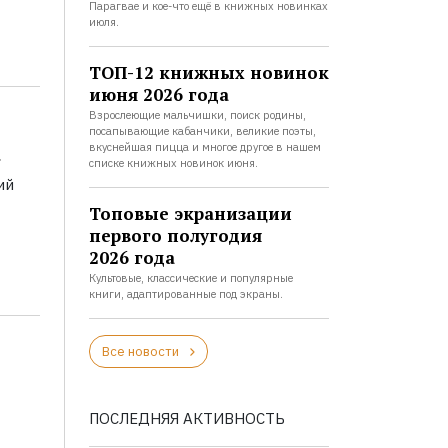
Парагвае и кое-что ещё в книжных новинках
июля.
ТОП-12 книжных новинок
июня 2026 года
Взрослеющие мальчишки, поиск родины,
посапывающие кабанчики, великие поэты,
а
вкуснейшая пицца и многое другое в нашем
списке книжных новинок июня.
ий
Топовые экранизации
первого полугодия
2026 года
Культовые, классические и популярные
книги, адаптированные под экраны.
Все новости
ПОСЛЕДНЯЯ АКТИВНОСТЬ