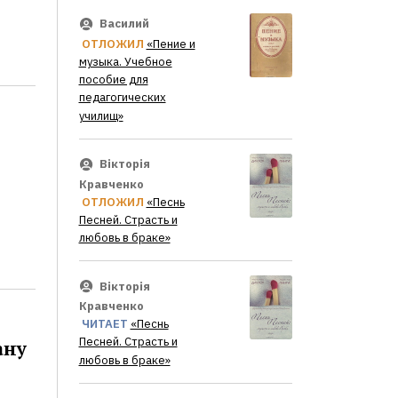
Василий
ОТЛОЖИЛ
«Пение и
музыка. Учебное
пособие для
педагогических
училищ»
Вікторія
Кравченко
ОТЛОЖИЛ
«Песнь
Песней. Страсть и
любовь в браке»
Вікторія
Кравченко
ЧИТАЕТ
«Песнь
Песней. Страсть и
ану
любовь в браке»