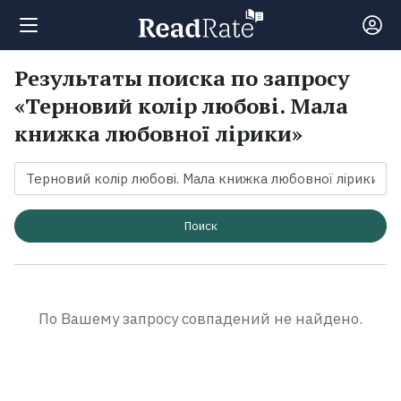
Результаты поиска по запросу
Поиск
«Терновий колір любові. Мала
книжка любовної лірики»
Новости
Рейтинги
Поиск
Книги
Экранизации
По Вашему запросу совпадений не найдено.
Коллекции