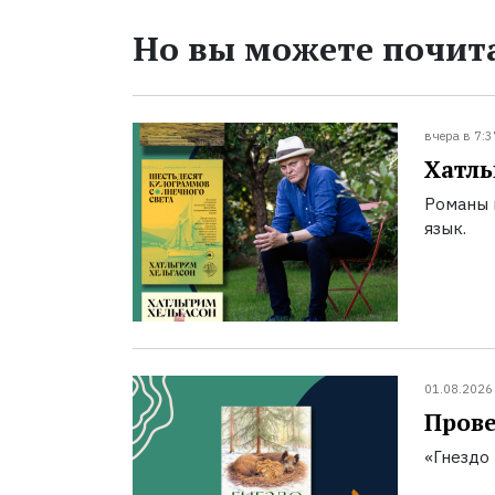
Но вы можете почита
вчера в 7:3
Хатль
Романы 
язык.
01.08.2026
Прове
«Гнездо 