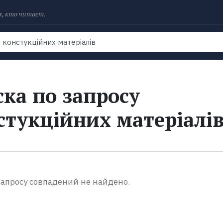
х, кто читает.
Рейтинги
Книги
Экранизации
Колл
ка по запросу
стукційних матеріалів
апросу совпадений не найдено.