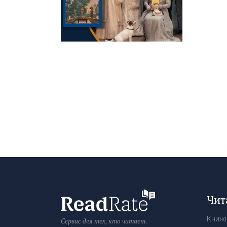
Чит
Книж
Сервис для тех, кто читает.