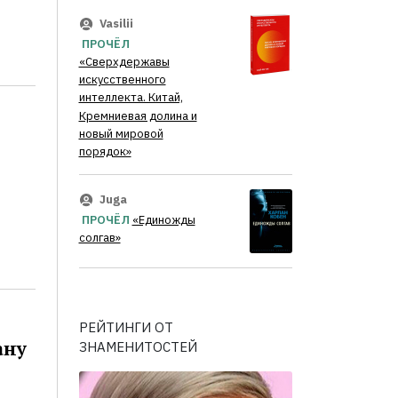
Vasilii
ПРОЧЁЛ
«Сверхдержавы
искусственного
интеллекта. Китай,
Кремниевая долина и
новый мировой
порядок»
Juga
ПРОЧЁЛ
«Единожды
солгав»
РЕЙТИНГИ ОТ
ану
ЗНАМЕНИТОСТЕЙ