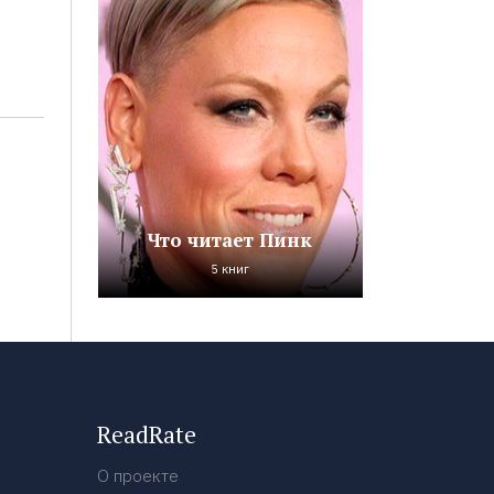
Что читает Пинк
5 книг
ReadRate
О проекте