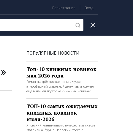
Регистрация
Вход
екции
ПОПУЛЯРНЫЕ НОВОСТИ
»
Топ-10 книжных новинок
мая 2026 года
Роман на трёх языках, много чудес,
атмосферный островной детектив и кое-что
ещё в нашей подборке книжных новинок.
ТОП-10 самых ожидаемых
книжных новинок
июля-2026
Японский минимализм, путешествие сквозь
Малайзию, буря в Норвегии, тоска в