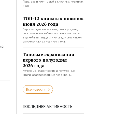
Парагвае и кое-что ещё в книжных новинках
июля.
ТОП-12 книжных новинок
июня 2026 года
Взрослеющие мальчишки, поиск родины,
посапывающие кабанчики, великие поэты,
а
вкуснейшая пицца и многое другое в нашем
списке книжных новинок июня.
ий
Топовые экранизации
первого полугодия
2026 года
Культовые, классические и популярные
книги, адаптированные под экраны.
Все новости
ПОСЛЕДНЯЯ АКТИВНОСТЬ