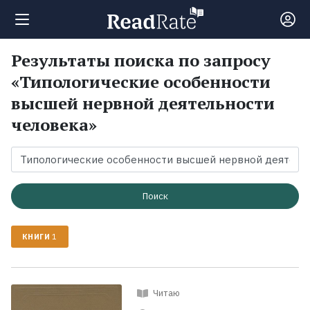
Результаты поиска по запросу
Поиск
«Типологические особенности
высшей нервной деятельности
Новости
человека»
Рейтинги
Книги
Поиск
КНИГИ
1
Экранизации
Коллекции
Читаю