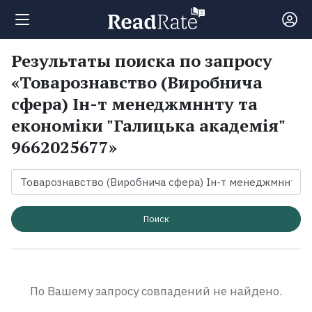
Результаты поиска по запросу
Поиск
«Товарознавство (Виробнича
сфера) Ін-т менеджмннту та
Новости
економіки "Галицька академія"
9662025677»
Рейтинги
Книги
Поиск
Экранизации
Коллекции
По Вашему запросу совпадений не найдено.