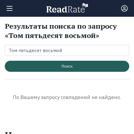
Результаты поиска по запросу
Поиск
«Том пятьдесят восьмой»
Новости
Рейтинги
Поиск
Книги
По Вашему запросу совпадений не найдено.
Экранизации
Коллекции