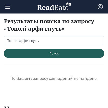
Результаты поиска по запросу
Поиск
«Тополі арфи гнуть»
Новости
Рейтинги
Поиск
Книги
По Вашему запросу совпадений не найдено.
Экранизации
Коллекции