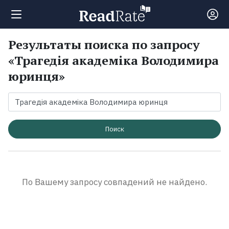
Результаты поиска по запросу
Поиск
«Трагедія академіка Володимира
юринця»
Новости
Рейтинги
Поиск
Книги
Экранизации
По Вашему запросу совпадений не найдено.
Коллекции