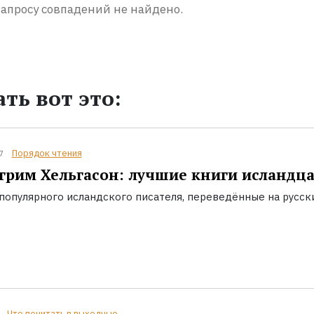
апросу совпадений не найдено.
ть вот это:
Порядок чтения
7
грим Хельгасон: лучшие книги исландц
популярного исландского писателя, переведённые на русск
Что почитать в выходные