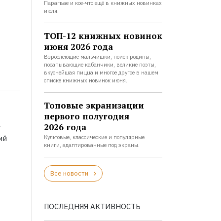
Парагвае и кое-что ещё в книжных новинках
июля.
ТОП-12 книжных новинок
июня 2026 года
Взрослеющие мальчишки, поиск родины,
посапывающие кабанчики, великие поэты,
вкуснейшая пицца и многое другое в нашем
списке книжных новинок июня.
Топовые экранизации
первого полугодия
а
2026 года
ий
Культовые, классические и популярные
книги, адаптированные под экраны.
Все новости
ПОСЛЕДНЯЯ АКТИВНОСТЬ