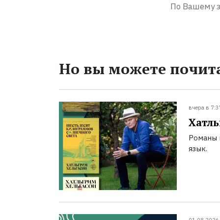
По Вашему з
Но вы можете почита
вчера в 7:3
Хатль
Романы 
язык.