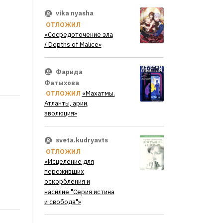
vika nyasha
ОТЛОЖИЛ
«Сосредоточение зла
/ Depths of Malice»
Фарида
Фатыхова
ОТЛОЖИЛ
«Махатмы.
Атланты, арии,
эволюция»
sveta.kudryavts
ОТЛОЖИЛ
«Исцеление для
переживших
оскорбления и
насилие "Серия истина
и свобода"»