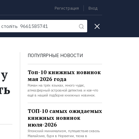
Регистрация
Вход
екции
ПОПУЛЯРНЫЕ НОВОСТИ
 у
Топ-10 книжных новинок
мая 2026 года
ть
Роман на трёх языках, много чудес,
атмосферный островной детектив и кое-что
ещё в нашей подборке книжных новинок.
ТОП-10 самых ожидаемых
книжных новинок
июля-2026
Японский минимализм, путешествие сквозь
Малайзию, буря в Норвегии, тоска в