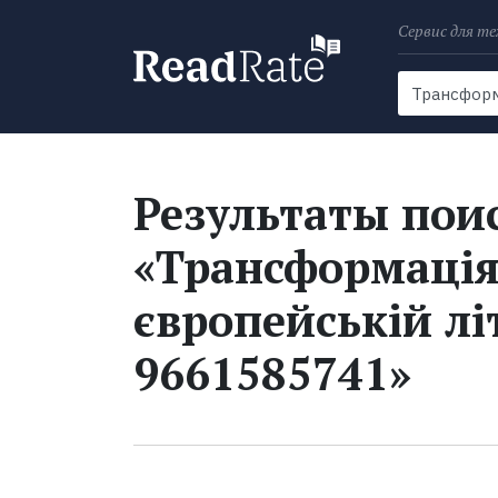
Сервис для те
Поиск
Новости
Результаты поис
«Трансформація
європейській лі
9661585741»