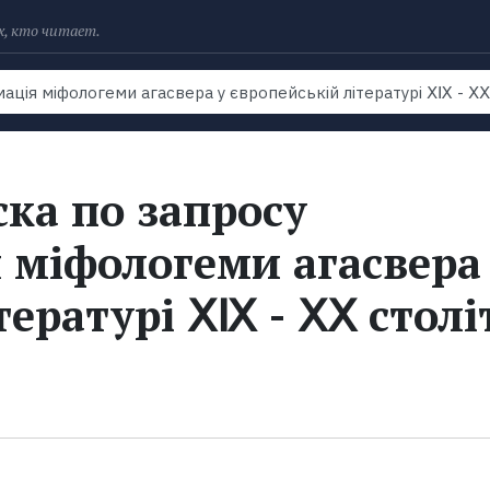
х, кто читает.
Рейтинги
Книги
Экранизации
Колл
ка по запросу
 міфологеми агасвера
тературі ⅩⅨ - ⅩⅩ столі