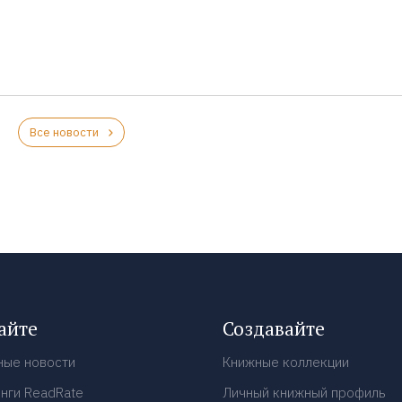
Все новости
айте
Создавайте
ные новости
Книжные коллекции
нги ReadRate
Личный книжный профиль