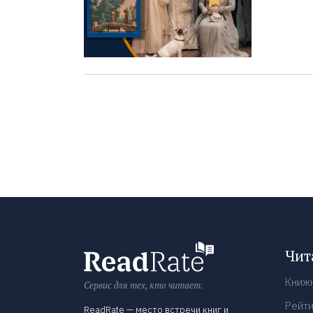
Чит
Книж
Сервис для тех, кто читает.
Рейти
ReadRate — место встречи книг и