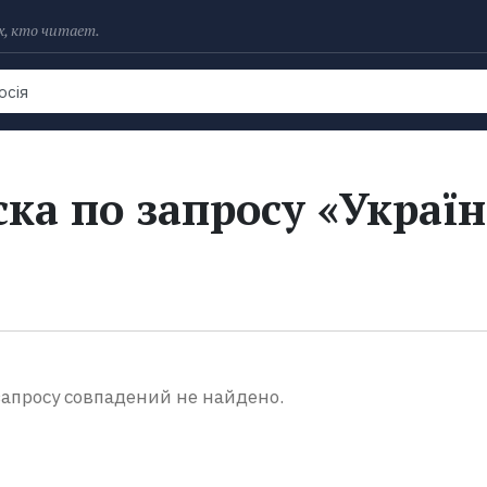
х, кто читает.
Рейтинги
Книги
Экранизации
Колл
ка по запросу «Україн
апросу совпадений не найдено.