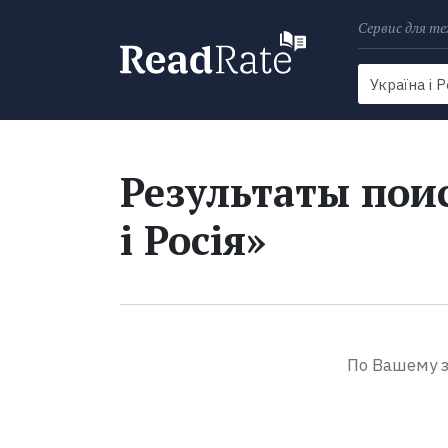
Сервис для те
Поиск
Новости
Результаты поис
і Росія»
По Вашему з