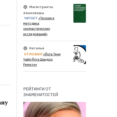
Магистранты
языковеды
ЧИТАЕТ
«Теория и
методика
ономастических
исследований»
Наталья
ОТЛОЖИЛ
«Йога Тени
Чайя Йога Шандор
Ремете»
РЕЙТИНГИ ОТ
ЗНАМЕНИТОСТЕЙ
ану