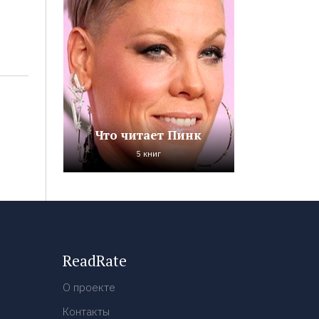
Что читает Пинк
5 книг
ReadRate
О проекте
Контакты