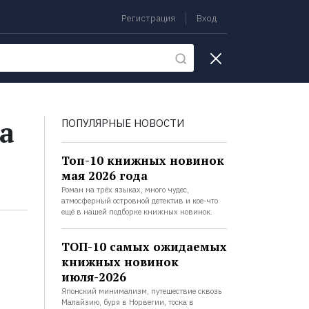
Регистрация
Вход
екции
а
ПОПУЛЯРНЫЕ НОВОСТИ
Топ-10 книжных новинок
мая 2026 года
Роман на трёх языках, много чудес,
атмосферный островной детектив и кое-что
ещё в нашей подборке книжных новинок.
ТОП-10 самых ожидаемых
книжных новинок
июля-2026
Японский минимализм, путешествие сквозь
Малайзию, буря в Норвегии, тоска в