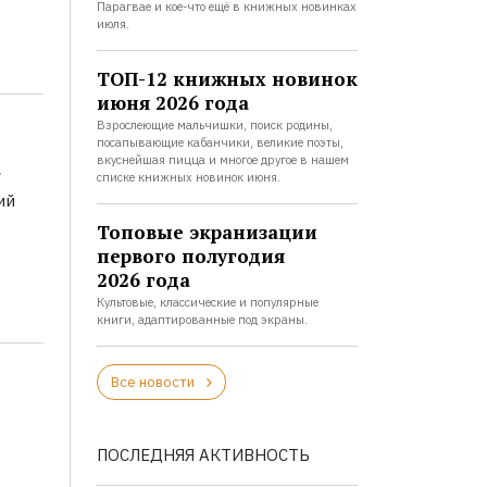
Парагвае и кое-что ещё в книжных новинках
июля.
ТОП-12 книжных новинок
июня 2026 года
Взрослеющие мальчишки, поиск родины,
посапывающие кабанчики, великие поэты,
а
вкуснейшая пицца и многое другое в нашем
списке книжных новинок июня.
ий
Топовые экранизации
первого полугодия
2026 года
Культовые, классические и популярные
книги, адаптированные под экраны.
Все новости
ПОСЛЕДНЯЯ АКТИВНОСТЬ