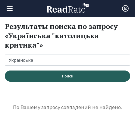
Результаты поиска по запросу
Поиск
«Українська "католицька
критика"»
Новости
Рейтинги
Поиск
Книги
Экранизации
По Вашему запросу совпадений не найдено.
Коллекции