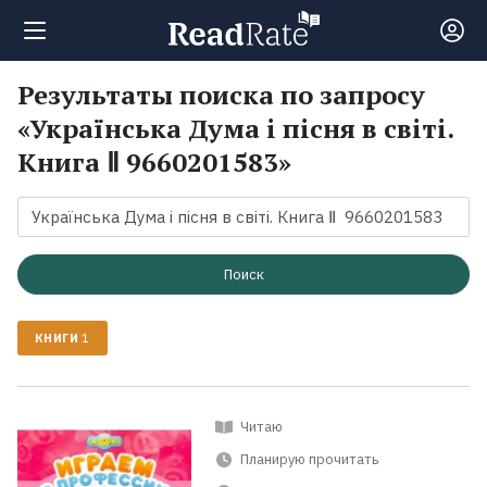
Результаты поиска по запросу
Поиск
«Українська Дума і пісня в світі.
Книга Ⅱ 9660201583»
Новости
Рейтинги
Поиск
Книги
КНИГИ
1
Экранизации
Читаю
Коллекции
Планирую прочитать