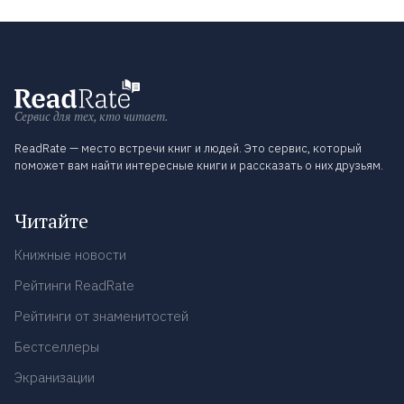
Сервис для тех, кто читает.
ReadRate — место встречи книг и людей. Это сервис, который
поможет вам найти интересные книги и рассказать о них друзьям.
Читайте
Книжные новости
Рейтинги ReadRate
Рейтинги от знаменитостей
Бестселлеры
Экранизации