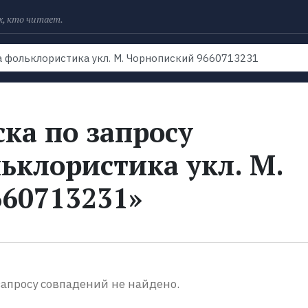
х, кто читает.
Рейтинги
Книги
Экранизации
Колл
ка по запросу
ьклористика укл. М.
60713231»
апросу совпадений не найдено.