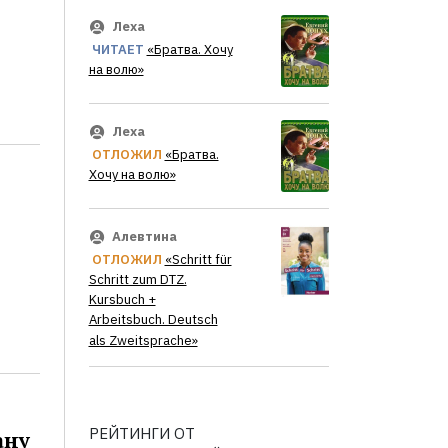
Леха
ЧИТАЕТ
«Братва. Хочу
на волю»
Леха
ОТЛОЖИЛ
«Братва.
Хочу на волю»
Алевтина
ОТЛОЖИЛ
«Schritt für
Schritt zum DTZ.
Kursbuch +
Arbeitsbuch. Deutsch
als Zweitsprache»
РЕЙТИНГИ ОТ
ану