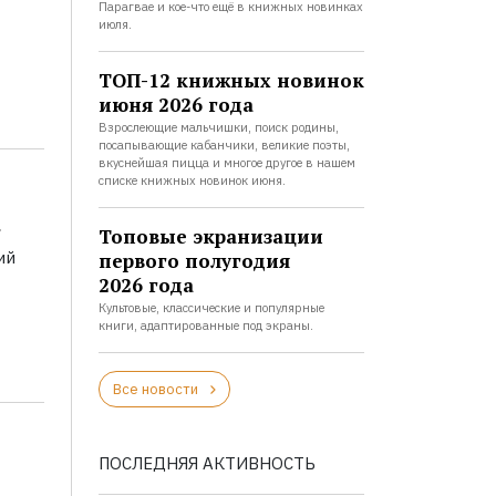
Парагвае и кое-что ещё в книжных новинках
июля.
ТОП-12 книжных новинок
июня 2026 года
Взрослеющие мальчишки, поиск родины,
посапывающие кабанчики, великие поэты,
вкуснейшая пицца и многое другое в нашем
списке книжных новинок июня.
а
Топовые экранизации
ий
первого полугодия
2026 года
Культовые, классические и популярные
книги, адаптированные под экраны.
Все новости
ПОСЛЕДНЯЯ АКТИВНОСТЬ