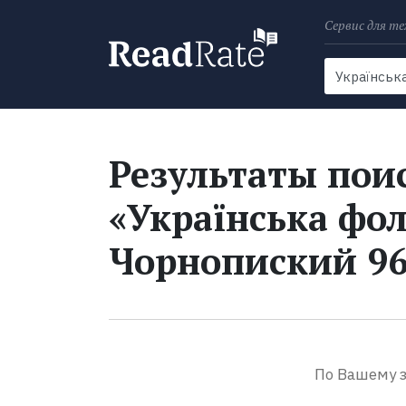
Сервис для те
Поиск
Новости
Результаты поис
«Українська фол
Чорнопиский 96
По Вашему з