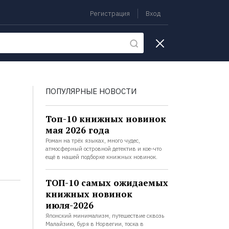
Регистрация
Вход
екции
ПОПУЛЯРНЫЕ НОВОСТИ
Топ-10 книжных новинок
мая 2026 года
Роман на трёх языках, много чудес,
атмосферный островной детектив и кое-что
ещё в нашей подборке книжных новинок.
ТОП-10 самых ожидаемых
книжных новинок
июля-2026
Японский минимализм, путешествие сквозь
Малайзию, буря в Норвегии, тоска в