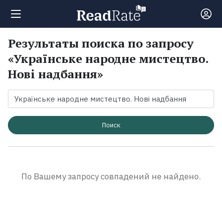
Результаты поиска по запросу
Поиск
«Українське народне мистецтво.
Нові надбання»
Новости
Рейтинги
Поиск
Книги
Экранизации
По Вашему запросу совпадений не найдено.
Коллекции