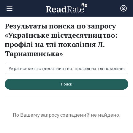
Результаты поиска по запросу
Поиск
«Українське шістдесятництво:
профілі на тлі покоління Л.
Новости
Тарнашинська»
Рейтинги
Книги
Поиск
Экранизации
По Вашему запросу совпадений не найдено.
Коллекции