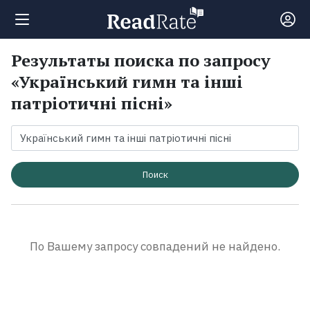
Результаты поиска по запросу
Поиск
«Український гимн та інші
патріотичні пісні»
Новости
Рейтинги
Поиск
Книги
Экранизации
По Вашему запросу совпадений не найдено.
Коллекции