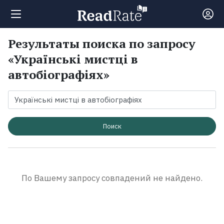
Результаты поиска по запросу
Поиск
«Українські мистці в
автобіографіях»
Новости
Рейтинги
Поиск
Книги
Экранизации
По Вашему запросу совпадений не найдено.
Коллекции