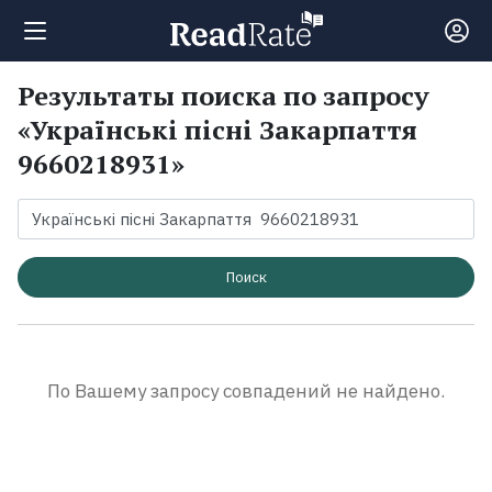
Результаты поиска по запросу
Поиск
«Українські пісні Закарпаття
9660218931»
Новости
Рейтинги
Поиск
Книги
Экранизации
По Вашему запросу совпадений не найдено.
Коллекции