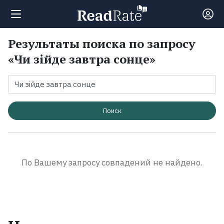
Результаты поиска по запросу
Поиск
«Чи зійде завтра сонце»
Новости
Рейтинги
Поиск
Книги
По Вашему запросу совпадений не найдено.
Экранизации
Коллекции