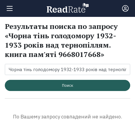
Результаты поиска по запросу
Поиск
«Чорна тінь голодомору 1932-
1933 років над тернопіллям.
Новости
книга пам'яті 9668017668»
Рейтинги
Книги
Поиск
Экранизации
По Вашему запросу совпадений не найдено.
Коллекции