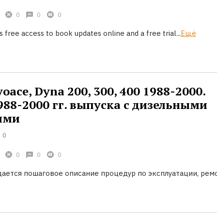
0
0
0
 free access to book updates online and a free trial...
Ещё
oace, Dyna 200, 300, 400 1988-2000.
88-2000 гг. выпуска с дизельными
ями
0
0
0
0
дается пошаговое описание процедур по эксплуатации, рем