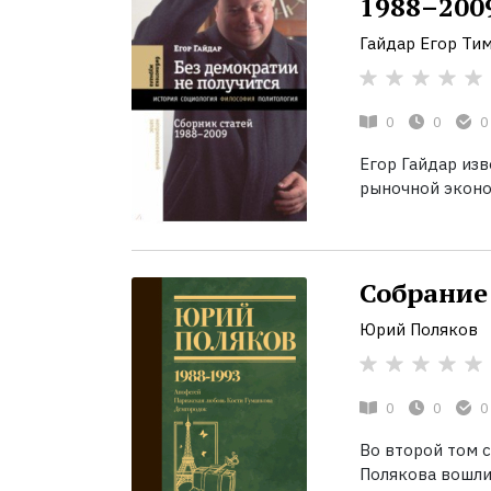
1988–200
Гайдар Егор Ти
0
0
0
Егор Гайдар из
рыночной эконом
Собрание 
Юрий Поляков
0
0
0
Во второй том 
Полякова вошли