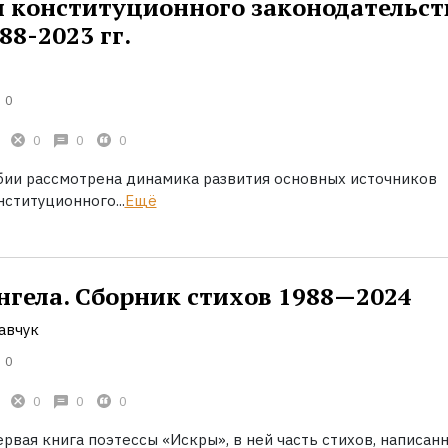
 конституционного законодательст
88-2023 гг.
0
0
0
0
бии рассмотрена динамика развития основных источников
ституционного...
Ещё
нгела. Сборник стихов 1988—2024
авчук
0
0
0
0
рвая книга поэтессы «Искры», в ней часть стихов, написан