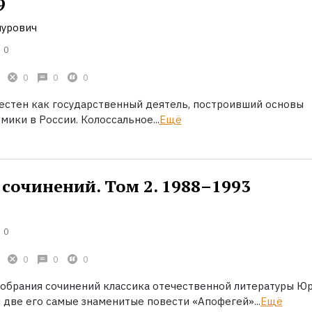
9
мурович
0
0
0
0
вестен как государственный деятель, построивший основы
ики в России. Колоссальное...
Ещё
сочинений. Том 2. 1988–1993
0
0
0
0
собрания сочинений классика отечественной литературы Ю
 две его самые знаменитые повести «Апофегей»...
Ещё