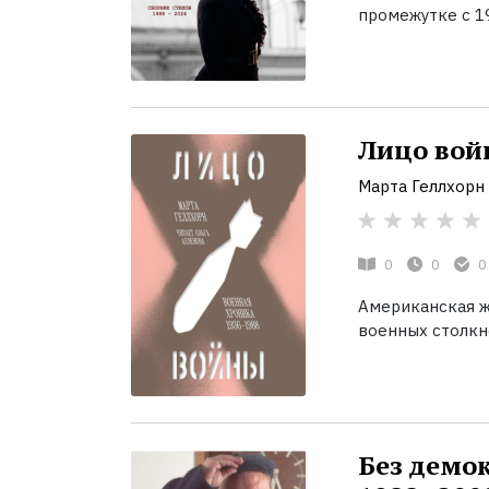
промежутке с 19
Лицо вой
Марта Геллхорн
0
0
0
Американская ж
военных столкно
Без демо