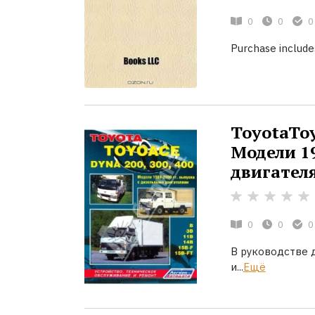
0
0
0
Purchase includes
ToyotaToy
Модели 19
двигател
0
0
0
В руководстве 
и...
Ещё