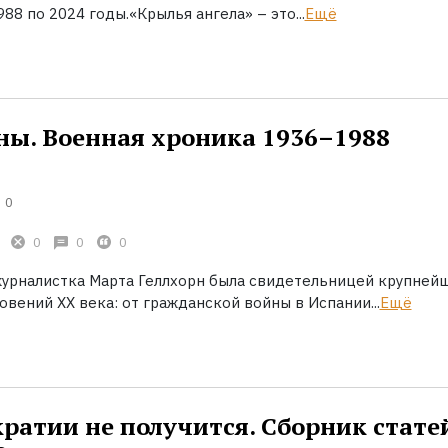
88 по 2024 годы.«Крылья ангела» – это...
Ещё
ны. Военная хроника 1936–1988
0
0
0
0
урналистка Марта Геллхорн была свидетельницей крупней
вений XX века: от гражданской войны в Испании...
Ещё
кратии не получится. Сборник стате