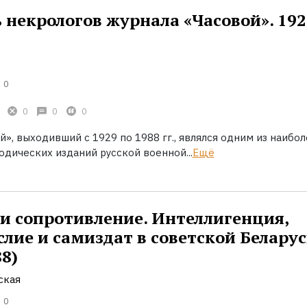
 некрологов журнала «Часовой». 19
0
0
0
0
», выходивший с 1929 по 1988 гг., являлся одним из наибол
дических изданий русской военной...
Ещё
 и сопротивление. Интеллигенция,
лие и самиздат в советской Белару
8)
ская
0