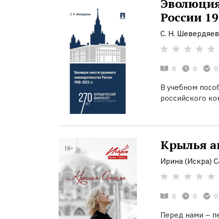
Эволюция
России 19
С. Н. Шевердяев
0
0
0
В учебном посо
российского кон
Крылья а
Ирина (Искра) С
0
0
0
Перед нами – пе