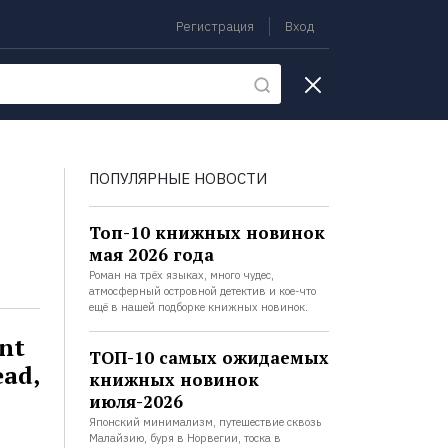
Регистрация
Вход
екции
ПОПУЛЯРНЫЕ НОВОСТИ
Топ-10 книжных новинок
мая 2026 года
Роман на трёх языках, много чудес,
атмосферный островной детектив и кое-что
ещё в нашей подборке книжных новинок.
nt
ТОП-10 самых ожидаемых
ead,
книжных новинок
июля-2026
Японский минимализм, путешествие сквозь
Малайзию, буря в Норвегии, тоска в