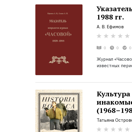
Указатель
1988 гг.
А. В. Ефимов
0
0
0
Журнал «Часовой
известных перио
Культура
инакомыс
(1968–198
Татьяна Остров