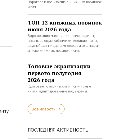
Парагвае и кое-что ещё в книжных новинках
июля.
ТОП-12 книжных новинок
июня 2026 года
Взрослеющие мальчишки, поиск родины,
посапывающие кабанчики, великие поэты,
вкуснейшая пицца и многое другое в нашем
списке книжных новинок июня.
Топовые экранизации
первого полугодия
2026 года
Культовые, классические и популярные
книги, адаптированные под экраны.
Все новости
онту
ПОСЛЕДНЯЯ АКТИВНОСТЬ