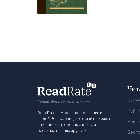
Чит
Книж
Сервис для тех, кто читает.
Рейти
ReadRate — место встречи книг и
людей. Это сервис, который поможет
Рейти
вам найти интересные книги и
рассказать о них друзьям.
Бест