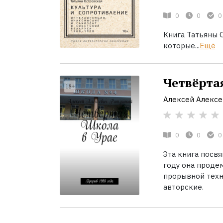
0
0
0
Книга Татьяны 
которые...
Ещё
Четвёртая
Алексей Алексе
0
0
0
Эта книга посв
году она проде
прорывной техн
авторские.