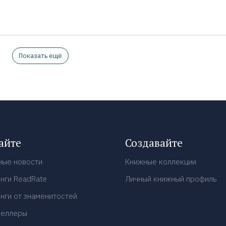
Показать ещё
айте
Создавайте
ные новости
Книжные коллекции
нги ReadRate
Личный книжный профиль
нги от знаменитостей
селлеры