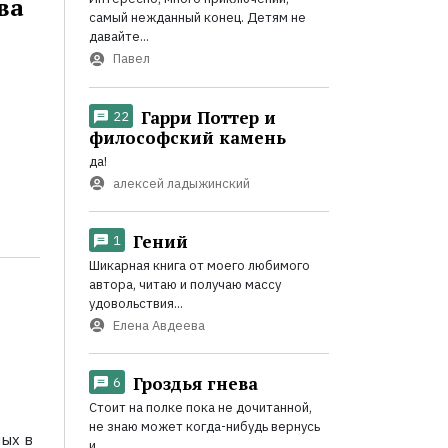
ва
самый нежданный конец. Детям не
давайте...
Павел
Гарри Поттер и
22
философский камень
да!
алексей ладыжинский
Гений
1
Шикарная книга от моего любимого
автора, читаю и получаю массу
удовольствия...
Елена Авдеева
Гроздья гнева
6
Стоит на полке пока не дочитанной,
не знаю может когда-нибудь вернусь
ных в
и...