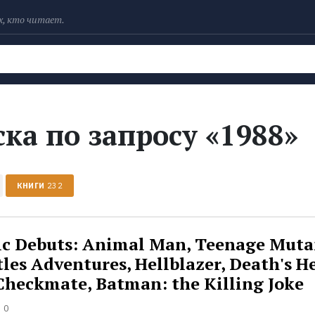
х, кто читает.
Рейтинги
Книги
Экранизации
Колл
ка по запросу «1988»
КНИГИ
232
c Debuts: Animal Man, Teenage Muta
les Adventures, Hellblazer, Death's H
 Checkmate, Batman: the Killing Joke
0