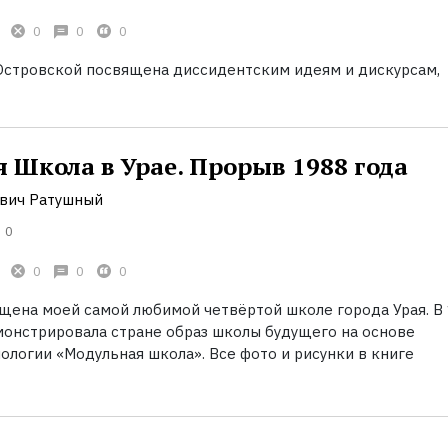
0
0
0
Островской посвящена диссидентским идеям и дискурсам,
 Школа в Урае. Прорыв 1988 года
вич Ратушный
0
0
0
0
ящена моей самой любимой четвёртой школе города Урая. В
монстрировала стране образ школы будущего на основе
ологии «Модульная школа». Все фото и рисунки в книге