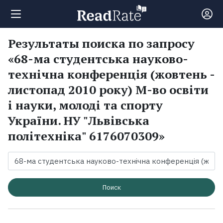
Результаты поиска по запросу
Поиск
«68-ма студентська науково-
технічна конференція (жовтень -
Новости
листопад 2010 року) М-во освіти
і науки, молоді та спорту
Рейтинги
України. НУ "Львівська
політехніка" 6176070309»
Книги
Экранизации
Поиск
Коллекции