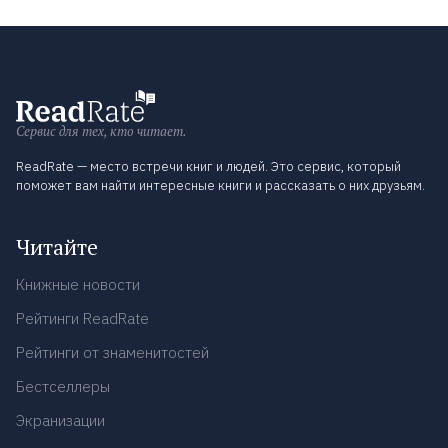
Сервис для тех, кто читает.
ReadRate — место встречи книг и людей. Это сервис, который
поможет вам найти интересные книги и рассказать о них друзьям.
Читайте
Книжные новости
Рейтинги ReadRate
Рейтинги от знаменитостей
Бестселлеры
Экранизации