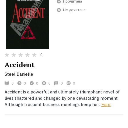
Прочитана
Не дочитана
0
Accident
Steel Danielle
0
0
0
0
0
0
Accident is a powerful and ultimately triumphant novel of
lives shattered and changed by one devastating moment.
Although frequent business meetings keep her...
Ещё