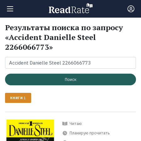
Результаты поиска по запросу
Поиск
«Accident Danielle Steel
2266066773»
Новости
Рейтинги
Поиск
Книги
КНИГИ
1
Экранизации
Читаю
Коллекции
Планирую прочитать