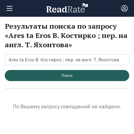
Результаты поиска по запросу
Поиск
«Ares ta Eros В. Костирко ; пер. на
англ. Т. Яхонтова»
Новости
Рейтинги
Поиск
Книги
Экранизации
По Вашему запросу совпадений не найдено.
Коллекции