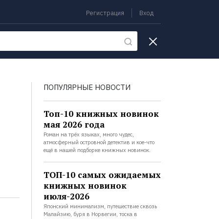
Регистрация
Вход
екции
ПОПУЛЯРНЫЕ НОВОСТИ
Топ-10 книжных новинок
мая 2026 года
Роман на трёх языках, много чудес,
атмосферный островной детектив и кое-что
ещё в нашей подборке книжных новинок.
ТОП-10 самых ожидаемых
книжных новинок
июля-2026
Японский минимализм, путешествие сквозь
Малайзию, буря в Норвегии, тоска в