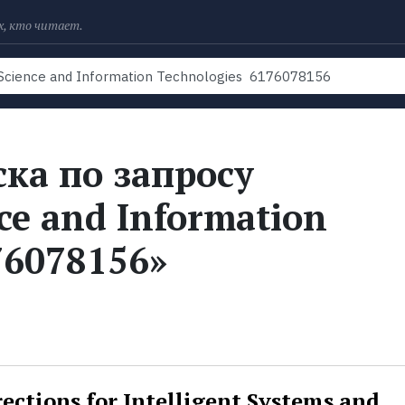
х, кто читает.
Рейтинги
Книги
Экранизации
Колл
ка по запросу
ce and Information
76078156»
ections for Intelligent Systems and