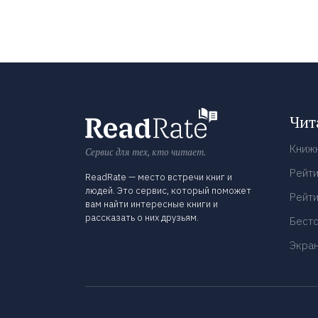
Чит
Книж
Сервис для тех, кто читает.
Рейти
ReadRate — место встречи книг и
людей. Это сервис, который поможет
Рейти
вам найти интересные книги и
рассказать о них друзьям.
Бест
Экра