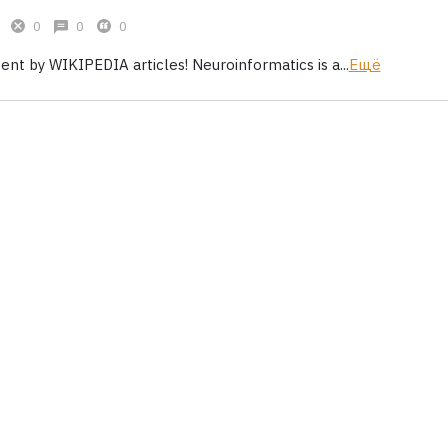
0
0
0
ent by WIKIPEDIA articles! Neuroinformatics is a...
Ещё