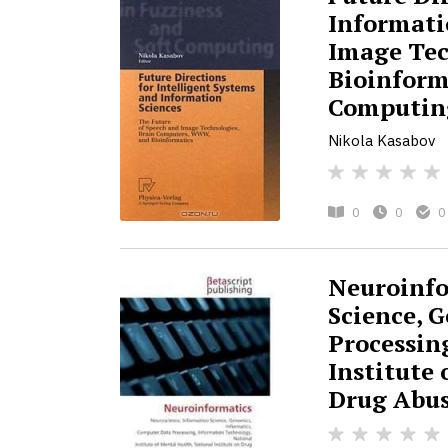
Informati
Image Tec
Bioinforma
Computing
Nikola Kasabov
0
0
0
Neuroinfo
Science, 
Processin
Institute 
Drug Abu