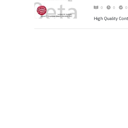
0
0
0
High Quality Cont