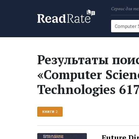
Сервис для те
Поиск
Новости
Результаты поис
«Computer Scien
Technologies 61
КНИГИ
2
Future Dir