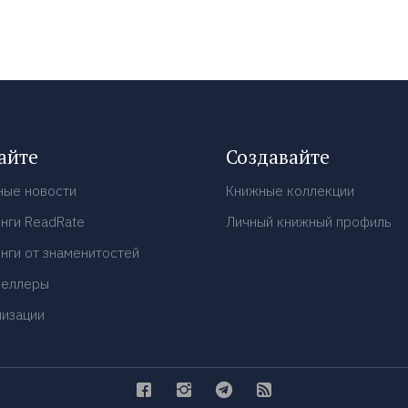
айте
Создавайте
ные новости
Книжные коллекции
нги ReadRate
Личный книжный профиль
нги от знаменитостей
селлеры
низации