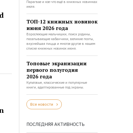
Парагвае и кое-что ещё в книжных новинках
июля.
d
ТОП-12 книжных новинок
июня 2026 года
Взрослеющие мальчишки, поиск родины,
посапывающие кабанчики, великие поэты,
вкуснейшая пицца и многое другое в нашем
списке книжных новинок июня.
Топовые экранизации
первого полугодия
2026 года
Культовые, классические и популярные
книги, адаптированные под экраны.
Все новости
on
ПОСЛЕДНЯЯ АКТИВНОСТЬ