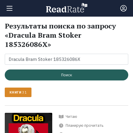
Результаты поиска по запросу
Поиск
«Dracula Bram Stoker
185326086X»
Новости
Рейтинги
Поиск
Книги
КНИГИ
31
Экранизации
Читаю
Коллекции
Планирую прочитать