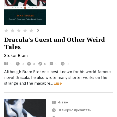
0
Dracula's Guest and Other Weird
Tales
Stoker Bram
0
0
0
0
0
0
Although Bram Stoker is best known for his world-famous
novel Dracula, he also wrote many shorter works on the
strange and the macabre....
Ещё
Читаю
Планирую прочитать