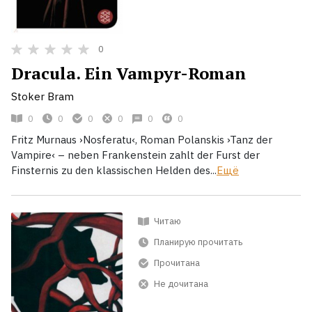
0
Dracula. Ein Vampyr-Roman
Stoker Bram
0
0
0
0
0
0
Fritz Murnaus ›Nosferatu‹, Roman Polanskis ›Tanz der
Vampire‹ – neben Frankenstein zahlt der Furst der
Finsternis zu den klassischen Helden des...
Ещё
Читаю
Планирую прочитать
Прочитана
Не дочитана