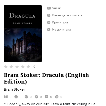
Читаю
Планирую прочитать
Прочитана
Не дочитана
0
Bram Stoker: Dracula (English
Edition)
Bram Stoker
0
0
0
0
0
0
"Suddenly, away on our left, I saw a faint flickering blue