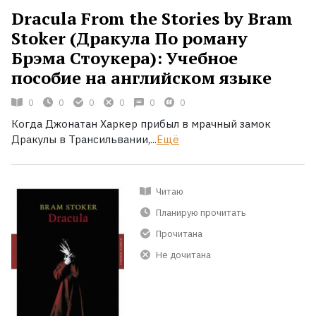
Dracula From the Stories by Bram
Stoker (Дракула По роману
Брэма Стоукера): Учебное
пособие на английском языке
0
0
0
0
0
0
Когда Джонатан Харкер прибыл в мрачный замок
Дракулы в Трансильвании,...
Ещё
Читаю
Планирую прочитать
Прочитана
Не дочитана