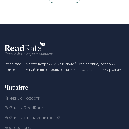
Сервис для тех, кто читает.
ReadRate — место встречи книг и людей. Это сервис, который
поможет вам найти интересные книги и рассказать о них друзьям.
Читайте
Книжные новости
Рейтинги ReadRate
Рейтинги от знаменитостей
Бестселлеры