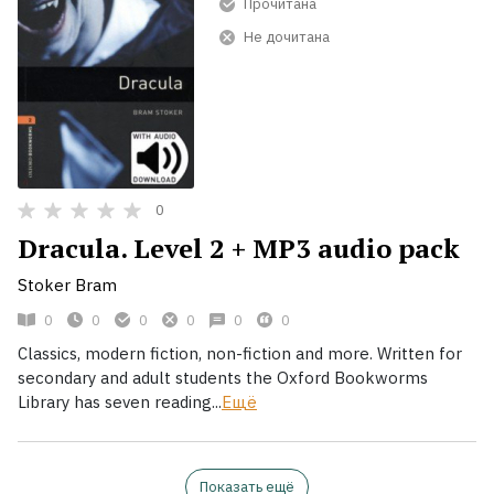
Прочитана
Не дочитана
0
Dracula. Level 2 + MP3 audio pack
Stoker Bram
0
0
0
0
0
0
Classics, modern fiction, non-fiction and more. Written for
secondary and adult students the Oxford Bookworms
Library has seven reading...
Ещё
Показать ещё