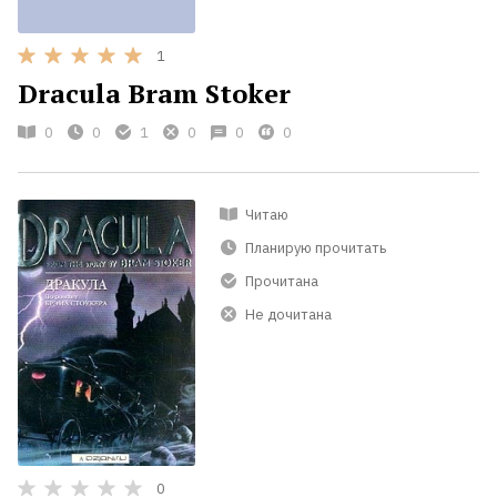
1
Dracula Bram Stoker
0
0
1
0
0
0
Читаю
Планирую прочитать
Прочитана
Не дочитана
0