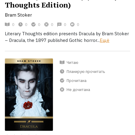
Thoughts Edition)
Bram Stoker
0
0
0
0
0
0
Literary Thoughts edition presents Dracula by Bram Stoker
– Dracula, the 1897 published Gothic horror...
Ещё
Читаю
Планирую прочитать
Прочитана
Не дочитана